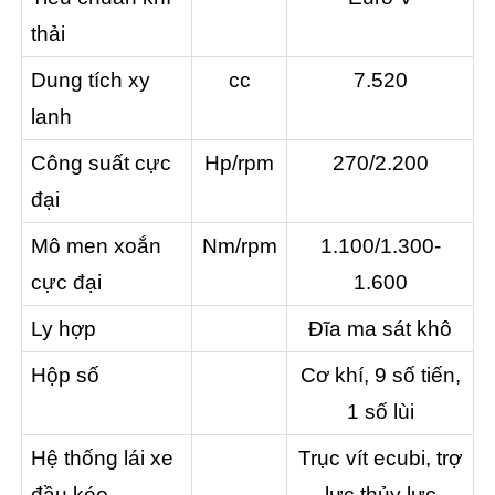
thải
Dung tích xy
cc
7.520
lanh
Công suất cực
Hp/rpm
270/2.200
đại
Mô men xoắn
Nm/rpm
1.100/1.300-
cực đại
1.600
Ly hợp
Đĩa ma sát khô
Hộp số
Cơ khí, 9 số tiến,
1 số lùi
Hệ thống lái xe
Trục vít ecubi, trợ
đầu kéo
lực thủy lực