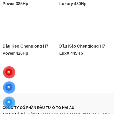
Power 385Hp
Luxury 480Hp
Read more
Read more
Đầu Kéo Chenglong H7
Đầu Kéo Chenglong H7
Power 420Hp
LuxX 445Hp
Read more
Read more
CÔNG TY CỔ PHẦN ĐẦU TƯ Ô TÔ HẢI ÂU
Trụ Sở Hà Nội:
Tầng 5, Tháp Tây, Tòa Hancorp Plaza, số 72 Trần