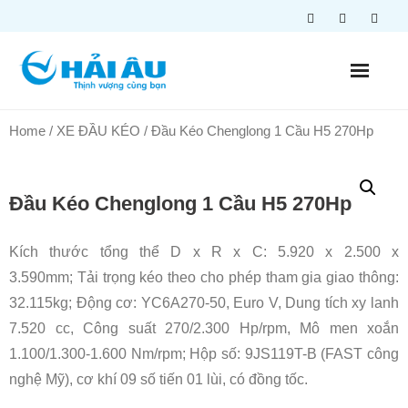
Skip
to
content
Home
/
XE ĐẦU KÉO
/ Đầu Kéo Chenglong 1 Cầu H5 270Hp
Đầu Kéo Chenglong 1 Cầu H5 270Hp
Kích thước tổng thể D x R x C: 5.920 x 2.500 x
3.590mm; Tải trọng kéo theo cho phép tham gia giao thông:
32.115kg; Động cơ: YC6A270-50, Euro V, Dung tích xy lanh
7.520 cc, Công suất 270/2.300 Hp/rpm, Mô men xoắn
1.100/1.300-1.600 Nm/rpm; Hộp số: 9JS119T-B (FAST công
nghệ Mỹ), cơ khí 09 số tiến 01 lùi, có đồng tốc.