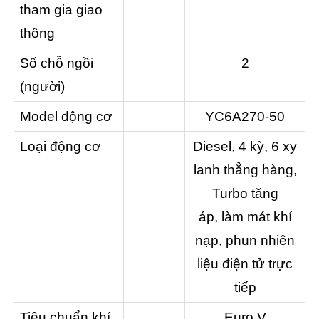
tham gia giao
thông
Số chỗ ngồi
2
(người)
Model động cơ
YC6A270-50
Loại động cơ
Diesel, 4 kỳ, 6 xy
lanh thẳng hàng,
Turbo tăng
áp, làm mát khí
nạp, phun nhiên
liệu điện tử trực
tiếp
Tiêu chuẩn khí
Euro V