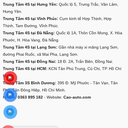
Trung Tâm 4S tại Hưng Yên:
Quốc lộ 5, Trưng Trắc, Văn Lâm,
Hưng Yên.
Trung Tâm 4S tại Vĩnh Phúc:
Cụm kinh tế Hợp Thịnh, Hợp
Thịnh, Tam Đường, Vĩnh Phúc.
Trung Tâm 4S tại Đà Nẵng:
Quốc lộ 1A, Thôn Cồn Mong, X. Hòa
Phước, H. Hòa Vang, Đà Nẵng.
Trung Tâm 4S tại Lạng Sơn:
Gần nhà máy xi măng Lạng Sơn,
đường Phai Ruốc, xã Mai Pha, Lạng Sơn.
Trung Tâm 4S tại Đồng Nai:
18 Đ. 2A, Trấn Biên, Đồng Nai.
Trung Tâm 4S tại HCM:
KCN Tân Phú Trung, Củ Chi, TP. Hồ Chí
Minh.
Trung Tâm 3S Bình Dương:
395 Đ. Mỹ Phước - Tân Vạn, Tân
Phú, Tân Đông Hiệp, Hồ Chí Minh.
Hotline:
0363 895 182
- Website:
Cao-auto.com